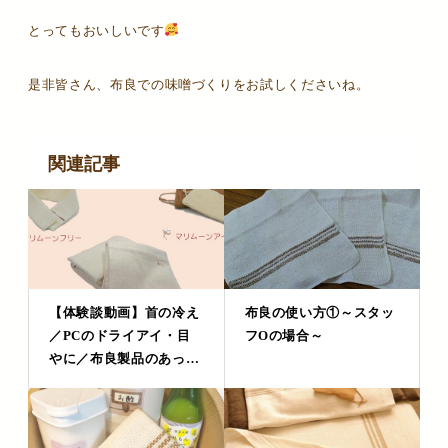
とってもおいしいです
是非皆さん、布良での味噌づくりをお試しくださいね。
関連記事
【体験談動画】首の冷え
布良の使い方①～スタッ
／PCのドライアイ・目
フOの場合～
やに／布良製品のあった
かさ【岐阜にて】