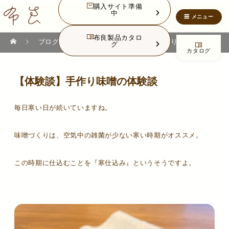
購入サイト準備
中
布良製品カタロ
ブログ
ブログ
体験談
【体験談】手作り味噌の体験談
グ
カタログ
【体験談】手作り味噌の体験談
毎日寒い日が続いていますね。
味噌づくりは、空気中の雑菌が少ない寒い時期がオススメ。
この時期に仕込むことを『寒仕込み』というそうですよ。