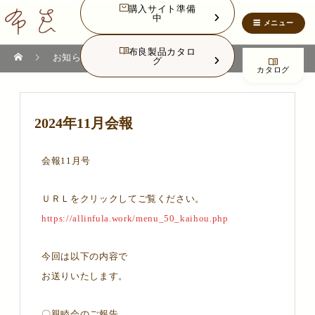
購入サイト準備
中
布良製品カタロ
NEWS
お知らせ
2024年11月会報
グ
カタログ
2024年11月会報
会報11月号
ＵＲＬをクリックしてご覧ください。
https://allinfula.work/menu_50_kaihou.php
今回は以下の内容で
お送りいたします。
〇親睦会のご報告