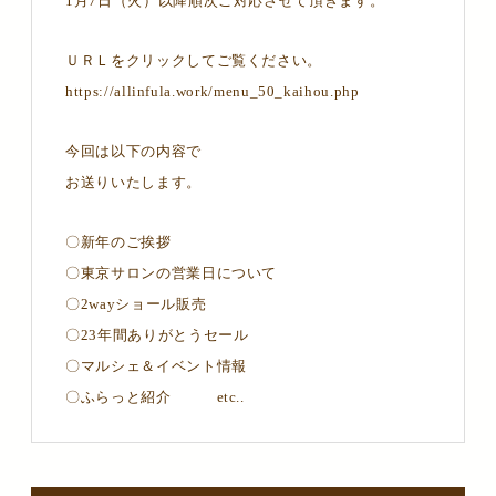
1月7日（火）以降順次ご対応させて頂きます。
ＵＲＬをクリックしてご覧ください。
https://allinfula.work/menu_50_kaihou.php
今回は以下の内容で
お送りいたします。
〇新年のご挨拶
〇東京サロンの営業日について
〇2wayショール販売
〇23年間ありがとうセール
〇マルシェ＆イベント情報
〇ふらっと紹介 etc..