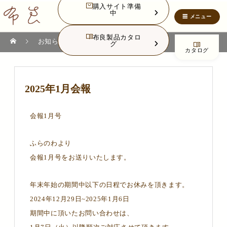
購入サイト準備
中
布良製品カタロ
NEWS
お知らせ
2025年1月会報
グ
カタログ
2025年1月会報
会報1月号
ふらのわより
会報1月号をお送りいたします。
年末年始の期間中以下の日程でお休みを頂きます。
2024年12月29日~2025年1月6日
期間中に頂いたお問い合わせは、