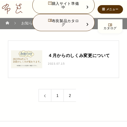
購入サイト準備
中
布良製品カタロ
NEWS
お知らせ
グ
カタログ
４月からのしくみ変更について
2023.07.15
3
1
2