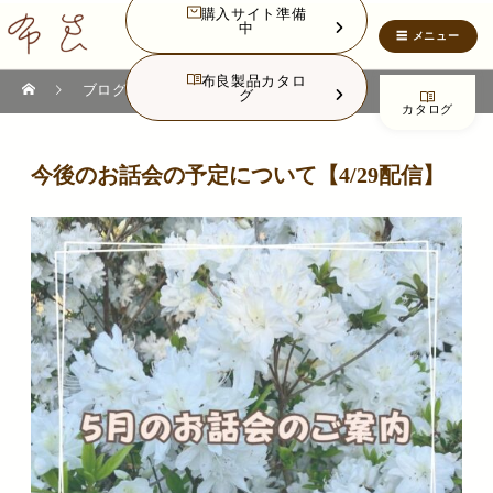
購入サイト準備
中
布良製品カタロ
ブログ
ブログ
今後のお話会・イベント予定
今後のお話会の予定について【4/29配信】
グ
カタログ
今後のお話会の予定について【4/29配信】