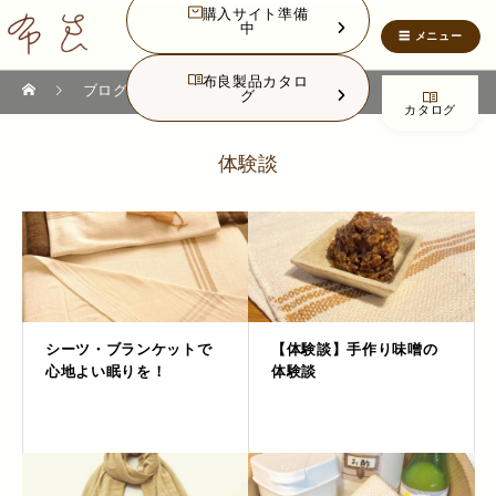
購入サイト準備
中
布良製品カタロ
ブログ
ブログ
体験談
グ
カタログ
体験談
シーツ・ブランケットで
【体験談】手作り味噌の
心地よい眠りを！
体験談