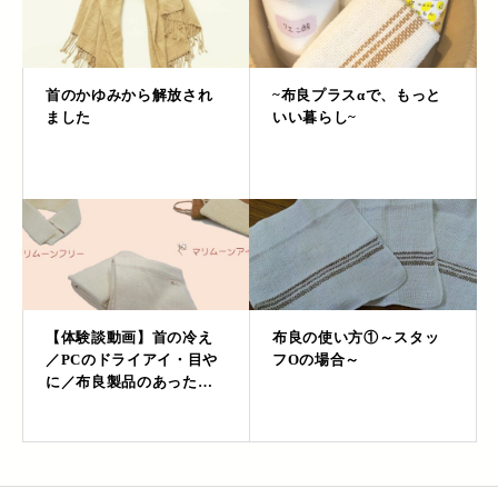
首のかゆみから解放され
~布良プラスαで、もっと
ました
いい暮らし~
【体験談動画】首の冷え
布良の使い方①～スタッ
／PCのドライアイ・目や
フOの場合～
に／布良製品のあったか
さ【岐阜にて】